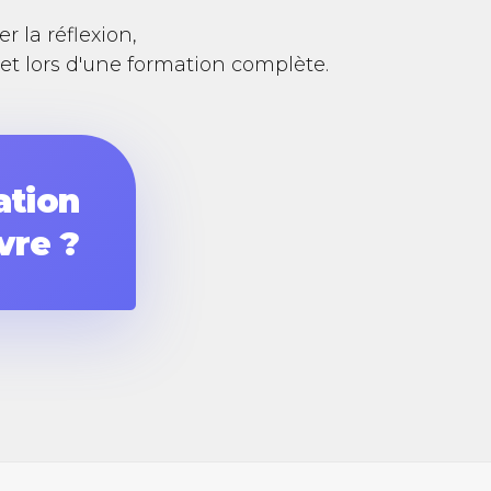
 la réflexion,
et lors d'une formation complète.
ation
vre ?
lexe
g ?