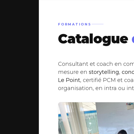
Comment ad
profils humai
FORMATIONS
Catalogue
Comment e
Consultant et coach en com
mesure en
storytelling
,
con
décision dif
Le Point
, certifié PCM et c
organisation, en intra ou in
Comment fair
vrai levier d