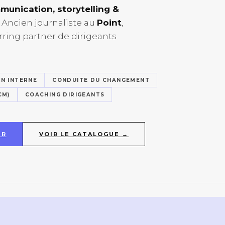
unication, storytelling &
Ancien journaliste au
Point
,
rring partner de dirigeants
N INTERNE
CONDUITE DU CHANGEMENT
CM)
COACHING DIRIGEANTS
UR
VOIR LE CATALOGUE →