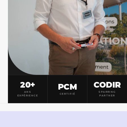
20+
CODIR
PCM
ANS
SPARRING
CERTIFIÉ
EXPÉRIENCE
PARTNER