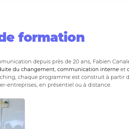
apter sa communication à 
ns radicalement différents g
au PCM ?
de formation
mbarquer un CODIR dans u
munication depuis près de 20 ans, Fabien Canal
duite du changement
,
communication interne
et
ficile sans perdre la confianc
oaching, chaque programme est construit à partir d
ter-entreprises, en présentiel ou à distance.
e de votre marque employeu
'attractivité et de fidélisatio