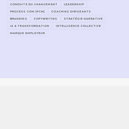
CONDUITE DU CHANGEMENT
LEADERSHIP
PROCESS COM (PCM)
COACHING DIRIGEANTS
BRANDING
COPYWRITING
STRATÉGIE NARRATIVE
IA & TRANSFORMATION
INTELLIGENCE COLLECTIVE
MARQUE EMPLOYEUR