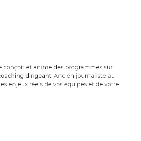
des
râce
ne
e conçoit et anime des programmes sur
coaching dirigeant
. Ancien journaliste au
e ?
es enjeux réels de vos équipes et de votre
r un
n ?