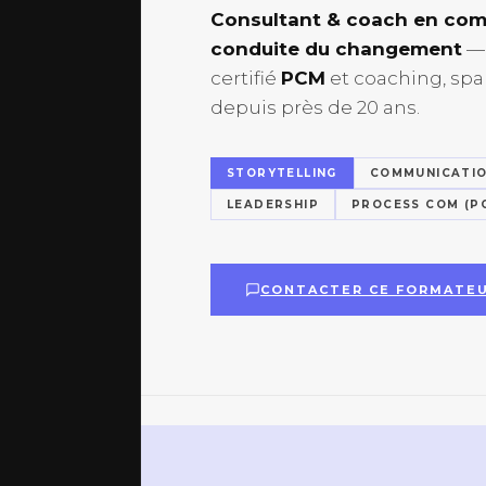
Consultant & coach en comm
conduite du changement
— 
certifié
PCM
et coaching, spa
depuis près de 20 ans.
STORYTELLING
COMMUNICATIO
LEADERSHIP
PROCESS COM (P
CONTACTER CE FORMATE