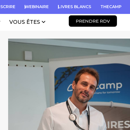
NSCRIRE
WEBINAIRE
LIVRES BLANCS
THECAMP
PRENDRE RDV
VOUS ÊTES