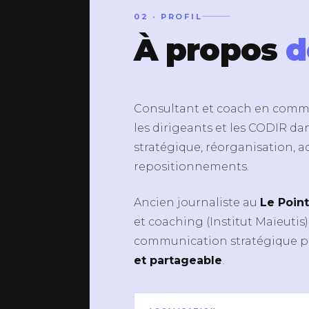
02 · PROFIL
À propos
d
Consultant et coach en commu
les dirigeants et les CODIR da
stratégique, réorganisation, a
repositionnements.
Ancien journaliste au
Le Point
et coaching (Institut Maïeutis),
communication stratégique po
et partageable
.