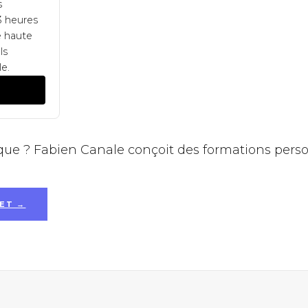
s
3 heures
e haute
ls
e.
que ? Fabien Canale conçoit des formations perso
ET →