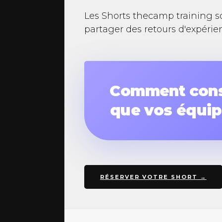
Les Shorts thecamp training so
partager des retours d'expérie
Comment const
que vos équip
Comment fai
RÉSERVER VOTRE SHORT →
en moins de 