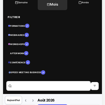
Semaine
Année
Mois
FILTRER
✓
FORMATIONS
✓
WEBINAIRES
✓
WORKSHOPS
✓
AFTERWORK
✓
CONFÉRENCE
✓
SPEED MEETING BUSINESS
‹
›
Août 2026
Aujourd'hui