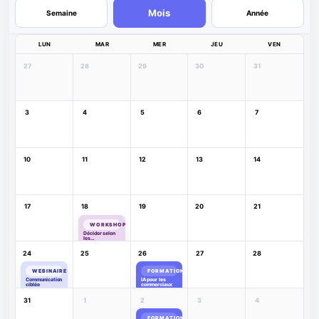
Mois
Semaine
Année
LUN
MAR
MER
JEU
VEN
27
28
29
30
31
3
4
5
6
7
10
11
12
13
14
17
18
19
20
21
WORKSHOP
Décider selon
les
personnalités
24
25
26
27
28
WEBINAIRE
FORMATION
Communication
IA pour les
ciblée
commerciaux
31
1
2
3
4
FORMATION