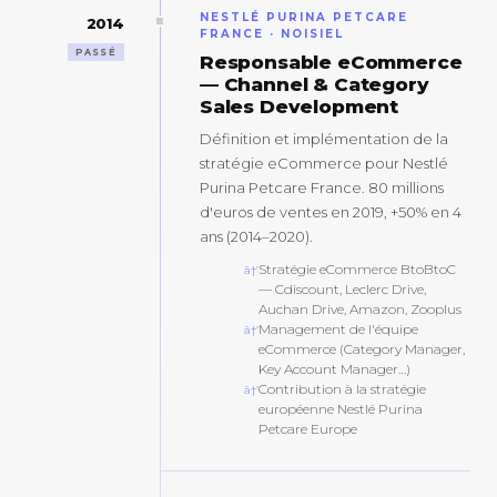
NESTLÉ PURINA PETCARE
2014
FRANCE · NOISIEL
PASSÉ
Responsable eCommerce
— Channel & Category
Sales Development
Définition et implémentation de la
stratégie eCommerce pour Nestlé
Purina Petcare France. 80 millions
d'euros de ventes en 2019, +50% en 4
ans (2014–2020).
Stratégie eCommerce BtoBtoC
— Cdiscount, Leclerc Drive,
Auchan Drive, Amazon, Zooplus
Management de l'équipe
eCommerce (Category Manager,
Key Account Manager…)
Contribution à la stratégie
européenne Nestlé Purina
Petcare Europe