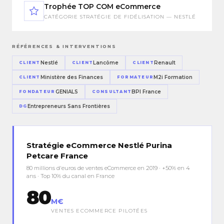
Trophée TOP COM eCommerce
CATÉGORIE STRATÉGIE DE FIDÉLISATION — NESTLÉ
RÉFÉRENCES & INTERVENTIONS
Nestlé
Lancôme
Renault
CLIENT
CLIENT
CLIENT
Ministère des Finances
M2i Formation
CLIENT
FORMATEUR
GENIALS
BPI France
FONDATEUR
CONSULTANT
Entrepreneurs Sans Frontières
DG
Stratégie eCommerce Nestlé Purina
Petcare France
80 millions d'euros de ventes eCommerce en 2019 · +50% en 4
ans · Top 10% du canal en France
80
M€
VENTES ECOMMERCE PILOTÉES