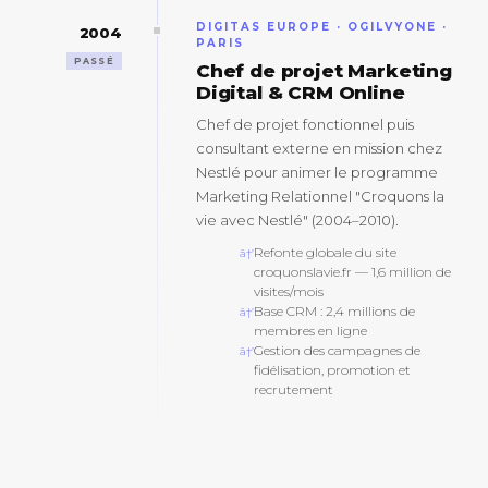
DIGITAS EUROPE · OGILVYONE ·
2004
PARIS
PASSÉ
Chef de projet Marketing
Digital & CRM Online
Chef de projet fonctionnel puis
consultant externe en mission chez
Nestlé pour animer le programme
Marketing Relationnel "Croquons la
vie avec Nestlé" (2004–2010).
Refonte globale du site
croquonslavie.fr — 1,6 million de
visites/mois
Base CRM : 2,4 millions de
membres en ligne
Gestion des campagnes de
fidélisation, promotion et
recrutement