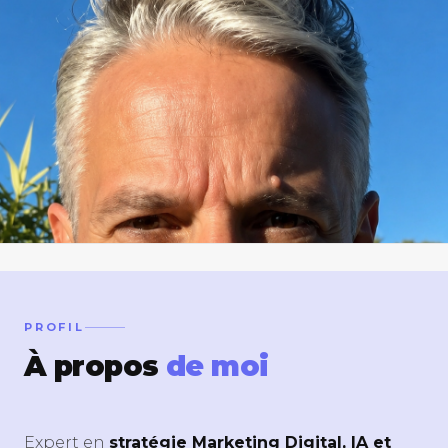
80M€
20+
3+
VENTES
ANS EXPÉRIENCE
LANGUES
ECOMMERCE
PROFIL
À propos
de moi
Expert en
stratégie Marketing Digital, IA et