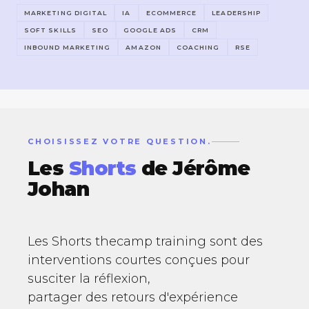
MARKETING DIGITAL
IA
ECOMMERCE
LEADERSHIP
SOFT SKILLS
SEO
GOOGLE ADS
CRM
INBOUND MARKETING
AMAZON
COACHING
RSE
CHOISISSEZ VOTRE QUESTION.
Les
Shorts
de Jérôme
Johan
Les Shorts thecamp training sont des
interventions courtes conçues pour
susciter la réflexion,
partager des retours d'expérience