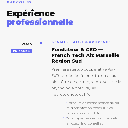
PARCOURS
Expérience
professionnelle
GENIALS · AIX-EN-PROVENCE
2023
Fondateur & CEO —
EN COURS
French Tech Aix Marseille
Région Sud
Première startup coopérative Psy-
EdTech dédiée à l'orientation et au
bien-être des jeunes, s'appuyant sur la
psychologie positive, les
neurosciences et l'IA.
Parcours de connaissance de soi
et d'orientation basés sur les
neurosciences et l'IA
Accompagnements individuels
en coaching, conseil et