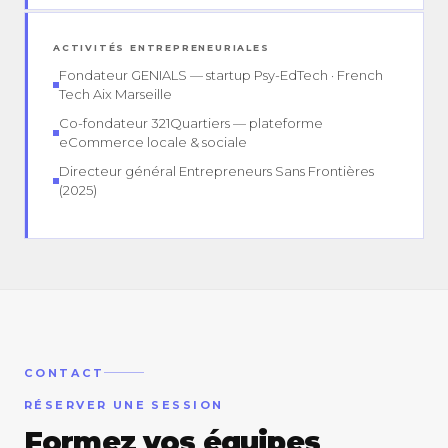
ACTIVITÉS ENTREPRENEURIALES
Fondateur GENIALS — startup Psy-EdTech · French
Tech Aix Marseille
Co-fondateur 321Quartiers — plateforme
eCommerce locale & sociale
Directeur général Entrepreneurs Sans Frontières
(2025)
CONTACT
RÉSERVER UNE SESSION
Formez vos équipes