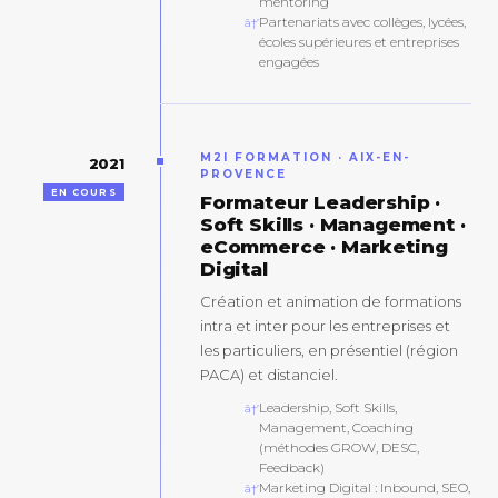
mentoring
Partenariats avec collèges, lycées,
écoles supérieures et entreprises
engagées
M2I FORMATION · AIX-EN-
2021
PROVENCE
EN COURS
Formateur Leadership ·
Soft Skills · Management ·
eCommerce · Marketing
Digital
Création et animation de formations
intra et inter pour les entreprises et
les particuliers, en présentiel (région
PACA) et distanciel.
Leadership, Soft Skills,
Management, Coaching
(méthodes GROW, DESC,
Feedback)
Marketing Digital : Inbound, SEO,