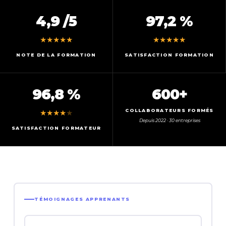
4,9 /5
97,2 %
★
★
★
★
★
★
★
★
★
★
NOTE DE LA FORMATION
SATISFACTION FORMATION
96,8 %
600+
COLLABORATEURS FORMÉS
★
★
★
★
★
Depuis 2022 · 30 entreprises
SATISFACTION FORMATEUR
TÉMOIGNAGES APPRENANTS