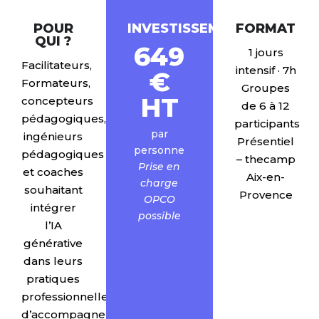
POUR
INVESTISSEMENT
FORMAT
QUI ?
649
1 jours
Facilitateurs,
intensif · 7h
€
Formateurs,
Groupes
HT
concepteurs
de 6 à 12
pédagogiques,
participants
par
ingénieurs
Présentiel
personne
pédagogiques
– thecamp
Prise en
et coaches
Aix-en-
charge
souhaitant
Provence
OPCO
intégrer
possible
l’IA
générative
dans leurs
pratiques
professionnelles
d’accompagnement.